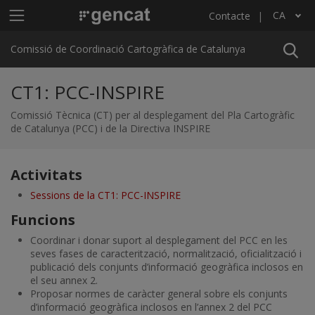
Vés al contingut
Menú principal C4
CA
Contacte
Llista les accions addicionals
Comissió de Coordinació Cartogràfica de Catalunya
CT1: PCC-INSPIRE
Comissió Tècnica (CT) per al desplegament del Pla Cartogràfic
de Catalunya (PCC) i de la Directiva INSPIRE
Activitats
Sessions de la CT1: PCC-INSPIRE
Funcions
Coordinar i donar suport al desplegament del PCC en les
seves fases de caracterització, normalització, oficialització i
publicació dels conjunts d’informació geogràfica inclosos en
el seu annex 2.
Proposar normes de caràcter general sobre els conjunts
d’informació geogràfica inclosos en l’annex 2 del PCC