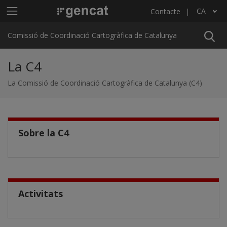
Vés al contingut
Menú principal C4
CA
Contacte
Llista les accions addicionals
Comissió de Coordinació Cartogràfica de Catalunya
La C4
La Comissió de Coordinació Cartogràfica de Catalunya (C4)
Sobre la C4
Activitats