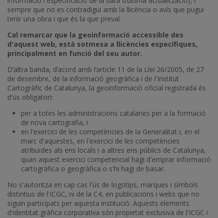
informació i especificació de la data d’última actualització), i
sempre que no es contradigui amb la llicència o avís que pugui
tenir una obra i que és la que preval.
Cal remarcar que la geoinformació accessible des
d'aquest web, està sotmesa a llicències específiques,
principalment en funció del seu autor.
D’altra banda, d’acord amb l’article 11 de la Llei 26/2005, de 27
de desembre, de la informació geogràfica i de l'Institut
Cartogràfic de Catalunya, la geoinformació oficial registrada és
d'ús obligatori:
per a totes les administracions catalanes per a la formació
de nova cartografia, i
en l'exercici de les competències de la Generalitat i, en el
marc d'aquestes, en l'exercici de les competències
atribuïdes als ens locals i a altres ens públics de Catalunya,
quan aquest exercici competencial hagi d'emprar informació
cartogràfica o geogràfica o s'hi hagi de basar.
No s'autoritza en cap cas l'ús de logotips, marques i símbols
distintius de l'ICGC, ni de la C4, en publicacions i webs que no
siguin participats per aquesta institució. Aquests elements
d'identitat gràfica corporativa són propietat exclusiva de l'ICGC i