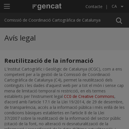
Vés al contingut
Menú principal C4
CA
Contacte
Llista les accions addicionals
Comissió de Coordinació Cartogràfica de Catalunya
Avís legal
Reutilització de la informació
L'Institut Cartogràfic i Geològic de Catalunya (ICGC), com a ens
competent per a la gestió de la Comissió de Coordinació
Cartogràfica de Catalunya (C4), permet la reutilització dels
continguts i les dades d'aquest web per a tot el món i sense cap
mena de limitació temporal ni restricció, en els termes
establerts per l'instrument legal
CC0 de Creative Commons
,
d’acord amb l’article 17.1 de la Llei 19/2014, de 29 de desembre,
de transparència, accés a la informació pública i més enllà de les
condicions bàsiques establertes en l’article 8 de la Llei
37/2007 sobre la reutilització de la informació del sector públic
(citació de la font, no alteració ni desnaturalització de la