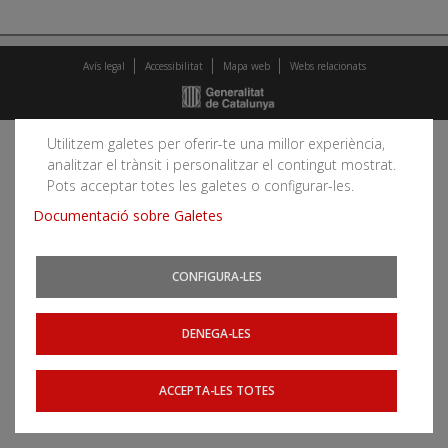
Avís legal
Accessibilitat
Mapa web
Webs relacionats
Utilitzem galetes per oferir-te una millor experiència,
analitzar el trànsit i personalitzar el contingut mostrat.
Pots acceptar totes les galetes o configurar-les.
Documentació sobre Galetes
CONFIGURA-LES
DENEGA-LES
ACCEPTA-LES TOTES