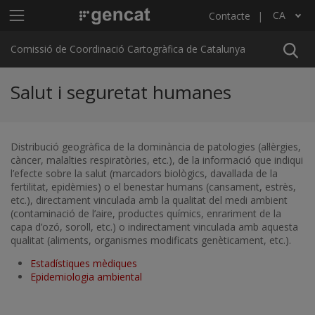
Vés al contingut
Menú principal C4
CA
Contacte
Llista les accions addicionals
Comissió de Coordinació Cartogràfica de Catalunya
Salut i seguretat humanes
Distribució geogràfica de la dominància de patologies (al·lèrgies,
càncer, malalties respiratòries, etc.), de la informació que indiqui
l’efecte sobre la salut (marcadors biològics, davallada de la
fertilitat, epidèmies) o el benestar humans (cansament, estrès,
etc.), directament vinculada amb la qualitat del medi ambient
(contaminació de l’aire, productes químics, enrariment de la
capa d’ozó, soroll, etc.) o indirectament vinculada amb aquesta
qualitat (aliments, organismes modificats genèticament, etc.).
Estadístiques mèdiques
Epidemiologia ambiental