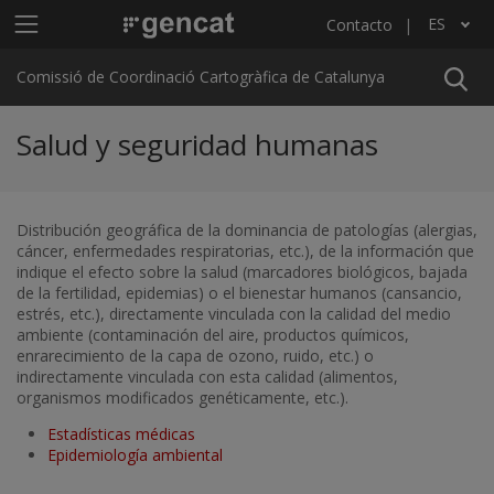
Pasar al contenido principal
Menú principal C4
ES
Contacto
Lista adicional de acciones
Comissió de Coordinació Cartogràfica de Catalunya
Salud y seguridad humanas
Distribución geográfica de la dominancia de patologías (alergias,
cáncer, enfermedades respiratorias, etc.), de la información que
indique el efecto sobre la salud (marcadores biológicos, bajada
de la fertilidad, epidemias) o el bienestar humanos (cansancio,
estrés, etc.), directamente vinculada con la calidad del medio
ambiente (contaminación del aire, productos químicos,
enrarecimiento de la capa de ozono, ruido, etc.) o
indirectamente vinculada con esta calidad (alimentos,
organismos modificados genéticamente, etc.).
Estadísticas médicas
Epidemiología ambiental