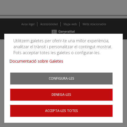
Aviso legal
Accessibilidad
Mapa web
Webs relacionados
Utilitzem galetes per oferir-te una millor experiència,
analitzar el trànsit i personalitzar el contingut mostrat.
Pots acceptar totes les galetes o configurar-les.
Documentació sobre Galetes
CONFIGURA-LES
DENEGA-LES
ACCEPTA-LES TOTES