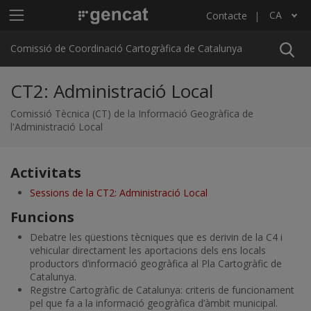
Vés al contingut
Menú principal C4
CA
Contacte
Llista les accions addicionals
Comissió de Coordinació Cartogràfica de Catalunya
CT2: Administració Local
Comissió Tècnica (CT) de la Informació Geogràfica de
l'Administració Local
Activitats
Sessions de la CT2: Administració Local
Funcions
Debatre les qüestions tècniques que es derivin de la C4 i
vehicular directament les aportacions dels ens locals
productors d’informació geogràfica al Pla Cartogràfic de
Catalunya.
Registre Cartogràfic de Catalunya: criteris de funcionament
pel que fa a la informació geogràfica d’àmbit municipal.