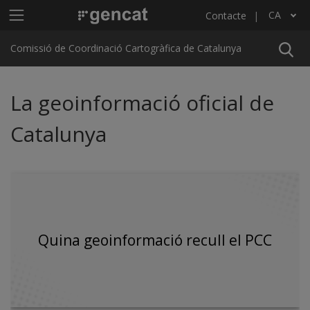
Vés al contingut
Menú principal C4
CA
Contacte
Llista les accions addicionals
Comissió de Coordinació Cartogràfica de Catalunya
La geoinformació oficial de
Catalunya
Quina geoinformació recull el PCC