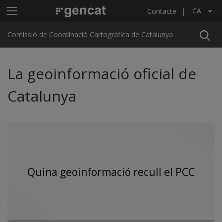
Vés al contingut
Menú principal C4
CA
Contacte
Llista les accions addicionals
Comissió de Coordinació Cartogràfica de Catalunya
La geoinformació oficial de
Catalunya
Quina geoinformació recull el PCC