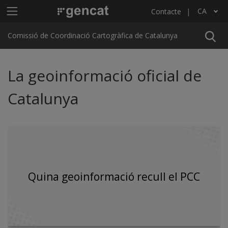
Vés al contingut
Menú principal C4
CA
Contacte
Llista les accions addicionals
Comissió de Coordinació Cartogràfica de Catalunya
La geoinformació oficial de
Catalunya
Quina geoinformació recull el PCC