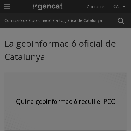
Vés al contingut
Menú principal C4
CA
Contacte
Llista les accions addicionals
Comissió de Coordinació Cartogràfica de Catalunya
La geoinformació oficial de
Catalunya
Quina geoinformació recull el PCC