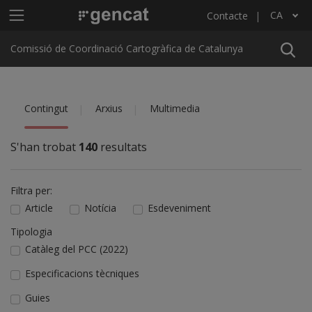
Vés al contingut
Menú principal C4
CA
Contacte
Llista les accions addicionals
Comissió de Coordinació Cartogràfica de Catalunya
Contingut
Arxius
Multimedia
S'han trobat
140
resultats
Filtra per:
Article
Notícia
Esdeveniment
Tipologia
Catàleg del PCC (2022)
Especificacions tècniques
Guies