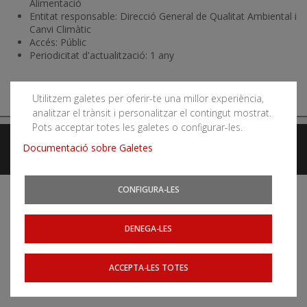
Alimentació
Entitat responsable: Direcció General de Qualitat Ambiental i
Canvi Climàtic
Accés: Públic
Periodicitat d'actualització: 1 any
Utilitzem galetes per oferir-te una millor experiència,
analitzar el trànsit i personalitzar el contingut mostrat.
Pots acceptar totes les galetes o configurar-les.
Avís legal
Accessibilitat
Mapa web
Webs relacionats
Documentació sobre Galetes
CONFIGURA-LES
DENEGA-LES
ACCEPTA-LES TOTES