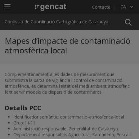
Vés al contingut
Menú principal C4
CA
Contacte
Llista les accions addicionals
Comissió de Coordinació Cartogràfica de Catalunya
Mapes d’impacte de contaminació
atmosfèrica local
Complementàriament a les dades de mesurament que
subministra la xarxa de vigilància i control de contaminació
atmosfèrica, es determina l’estat del medi ambient atmosfèric
fent servir models de dispersió de contaminants.
Detalls PCC
Identificador semàntic: contaminacio-atmosferica-local
Grup: III-11
Administració responsable: Generalitat de Catalunya
Departament responsable: Agricultura, Ramaderia, Pesca i