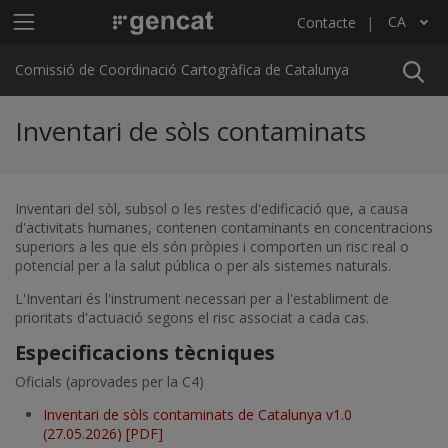
Vés al contingut
Menú principal C4
CA
Contacte
Llista les accions addicionals
Comissió de Coordinació Cartogràfica de Catalunya
Inventari de sòls contaminats
Inventari del sòl, subsol o les restes d'edificació que, a causa
d'activitats humanes, contenen contaminants en concentracions
superiors a les que els són pròpies i comporten un risc real o
potencial per a la salut pública o per als sistemes naturals.
L'Inventari és l'instrument necessari per a l'establiment de
prioritats d'actuació segons el risc associat a cada cas.
Especificacions tècniques
Oficials (aprovades per la C4)
Inventari de sòls contaminats de Catalunya v1.0
(27.05.2026) [PDF]