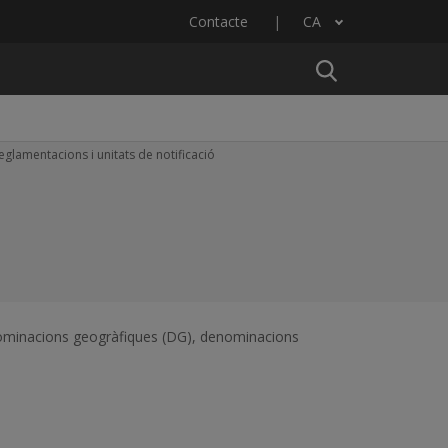
Contacte
CA
Llista les accions addicionals
eglamentacions i unitats de notificació
denominacions geogràfiques (DG), denominacions