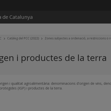
Vés al contingut
a de Catalunya
CC
Catàleg del PCC (2022)
Zones subjectes a ordenació, a restriccions o r
en i productes de la terra
'origen i qualitat agroalimentària: denominacions d'origen de vins, 
rotegides (IGP) i productes de la terra.