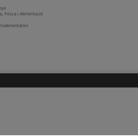
nya
, Pesca i Alimentació
groalimentàries