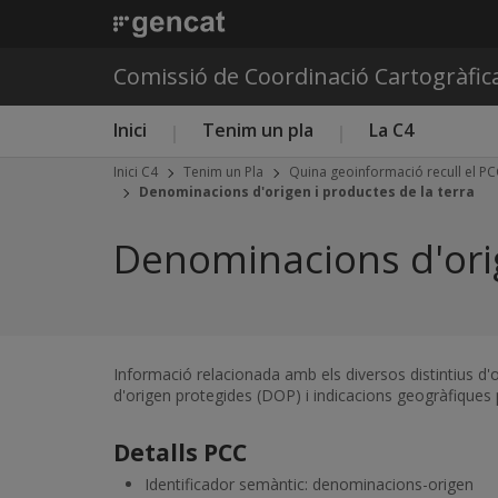
Comissió de Coordinació Cartogràfic
Menú principal C4
Inici
Tenim un pla
La C4
Inici C4
Tenim un Pla
Quina geoinformació recull el P
Denominacions d'origen i productes de la terra
Denominacions d'orig
Informació relacionada amb els diversos distintius d
d'origen protegides (DOP) i indicacions geogràfiques p
Detalls PCC
Identificador semàntic: denominacions-origen