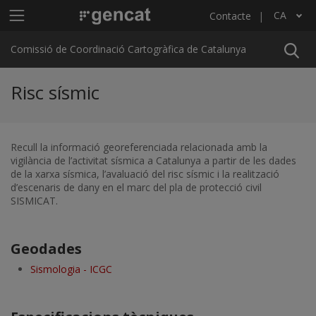
Vés al contingut
Menú principal C4
CA
Contacte
Llista les accions addicionals
Comissió de Coordinació Cartogràfica de Catalunya
Risc sísmic
Recull la informació georeferenciada relacionada amb la
vigilància de l’activitat sísmica a Catalunya a partir de les dades
de la xarxa sísmica, l’avaluació del risc sísmic i la realització
d’escenaris de dany en el marc del pla de protecció civil
SISMICAT.
Geodades
Sismologia - ICGC