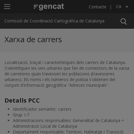
Vés al contingut
Menú principal C4
CA
Contacte
Llista les accions addicionals
Comissió de Coordinació Cartogràfica de Catalunya
Xarxa de carrers
Localització, traçat i característiques dels carrers de Catalunya.
S'identifiquen les vies urbanes que fan de connectors de la xarxa
de carreteres quan travessen les poblacions (travesseres
urbanes). Els noms i els números de policia s'obtenen del
conjunt d'informació geogràfica "Adreces municipals".
Detalls PCC
Identificador semàntic: carrers
Grup: I-7
Administracions responsables: Generalitat de Catalunya +
Administració Local de Catalunya
Departament responsable: Territori, Habitatge i Transició