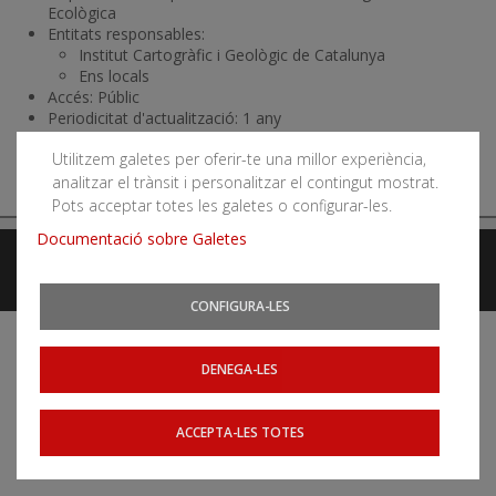
Ecològica
Entitats responsables:
Institut Cartogràfic i Geològic de Catalunya
Ens locals
Accés: Públic
Periodicitat d'actualització: 1 any
Utilitzem galetes per oferir-te una millor experiència,
analitzar el trànsit i personalitzar el contingut mostrat.
Pots acceptar totes les galetes o configurar-les.
Documentació sobre Galetes
Avís legal
Accessibilitat
Mapa web
Webs relacionats
CONFIGURA-LES
DENEGA-LES
ACCEPTA-LES TOTES