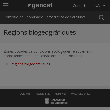
Vés al contingut
Menú principal C4
CA
Contacte
Llista les accions addicionals
Comissió de Coordinació Cartogràfica de Catalunya
Regions biogeogràfiques
Zones dotades de condicions ecològiques relativament
homogènies amb unes característiques comunes.
Regions biogeogràfiques
Avís legal
Accessibilitat
Mapa web
Webs relacionats