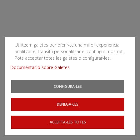
Utilitzem galetes per oferir-te una millor experiència,
analitzar el trànsit i personalitzar el contingut mostrat.
Pots acceptar totes les galetes o configurar-les.
Documentació sobre Galetes
CONFIGURA-LES
DENEGA-LES
ACCEPTA-LES TOTES