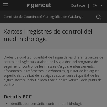
Vés al contingut
Menú principal C4
CA
Contacte
Llista les accions addicionals
Comissió de Coordinació Cartogràfica de Catalunya
Xarxes i registres de control del
medi hidrològic
Dades de qualitat i quantitat de l'aigua de les diferents xarxes de
control de l'Agència Catalana de l'Aigua dins del programa de
seguiment i control de les masses d'aigua: embassaments,
aforaments, pluviòmetres, piezòmetres, qualitat de les aigües
superficials, qualitat de les aigües subterrànies i qualitat de les
aigües litorals. Inclou la localització de les xarxes i dels punts de
control.
Detalls PCC
Identificador semàntic: control-medi-hidrologic