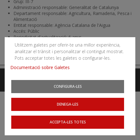
Grup: III-7
Administració responsable: Generalitat de Catalunya
Departament responsable: Agricultura, Ramaderia, Pesca i
Alimentació
Entitat responsable: Agència Catalana de l'Aigua
Accés: Públic
Periodicitat d'actualització: 6 anys
Utilitzem galetes per oferir-te una millor experiència,
analitzar el trànsit i personalitzar el contingut mostrat.
Pots acceptar totes les galetes o configurar-les.
Documentació sobre Galetes
Avís legal
Accessibilitat
Mapa web
Webs relacionats
CONFIGURA-LES
DENEGA-LES
ACCEPTA-LES TOTES