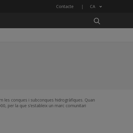
Contacte
CA
Llista les accions addicionals
 com les conques i subconques hidrogràfiques. Quan
000, per la que s’estableix un marc comunitari