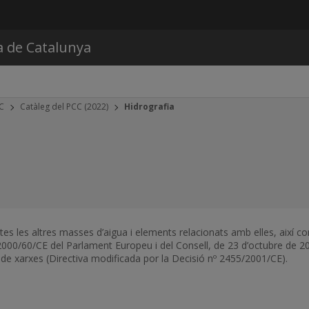
Vés al contingut
a de Catalunya
CC
Catàleg del PCC (2022)
Hidrografia
otes les altres masses d’aigua i elements relacionats amb elles, així
a 2000/60/CE del Parlament Europeu i del Consell, de 23 d’octubre de 2
ma de xarxes (Directiva modificada por la Decisió nº 2455/2001/CE).