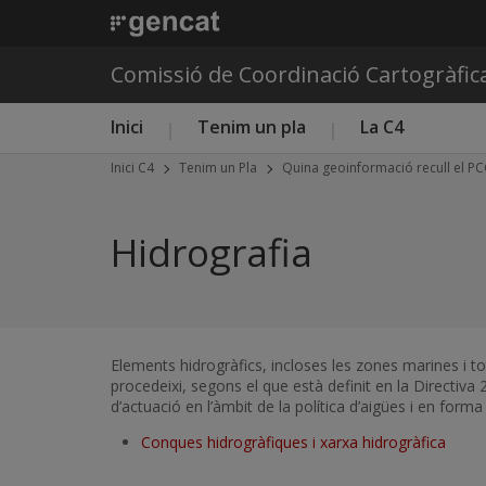
Comissió de Coordinació Cartogràfic
Menú principal C4
Inici
Tenim un pla
La C4
Inici C4
Tenim un Pla
Quina geoinformació recull el P
Hidrografia
Elements hidrogràfics, incloses les zones marines i t
procedeixi, segons el que està definit en la Directiv
d’actuació en l’àmbit de la política d’aigües i en for
Conques hidrogràfiques i xarxa hidrogràfica