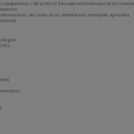
 equipaments, i del protocol d'actualització/intercanvi de les mateixe
petències.
'administració, del canvis de les delimitacions municipals aprovades.
uncionals.
cològica:
(ICGC)
ments
limentació:
a