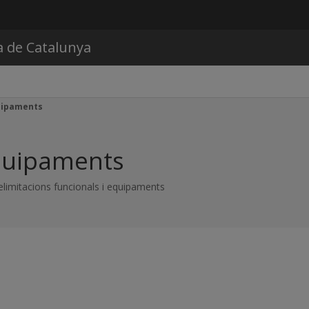
Vés al contingut
a de Catalunya
quipaments
Equipaments
delimitacions funcionals i equipaments