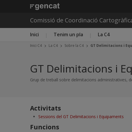
Comissió de Coordinació Cartogràfic
Menú principal C4
Inici
Tenim un pla
La C4
Inici C4
La C4
Sobre la C4
GT Delimitacions i E
GT Delimitacions i 
Grup de treball sobre delimitacions administratives, 
Activitats
Sessions del GT Delimitacions i Equipaments
Funcions