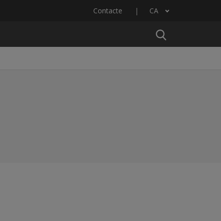
Contacte
CA
Llista les accions addicionals