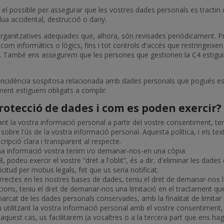
 el possible per assegurar que les vostres dades personals es tractin
rdua accidental, destrucció o dany.
organitzatives adequades que, alhora, són revisades periòdicament. P
com informàtics o lògics, fins i tot controls d'accés que restringeixe
s. També ens assegurem que les persones que gestionen la C4 estigui
ncidència sospitosa relacionada amb dades personals que pogués esdev
lment estiguem obligats a complir.
rotecció de dades i com es poden exercir?
nt la vostra informació personal a partir del vostre consentiment, ten
 sobre l'ús de la vostra informació personal. Aquesta política, i els te
ripció clara i transparent al respecte.
quina informació vostra tenim i/o demanar-nos-en una còpia.
 podeu exercir el vostre “dret a l'oblit”, és a dir, d'eliminar les dade
tud per motius legals, fet que us seria notificat.
orrectes en les nostres bases de dades, teniu el dret de demanar-nos l
uacions, teniu el dret de demanar-nos una limitació en el tractament 
marcat de les dades personals conservades, amb la finalitat de limitar 
 utilitzant la vostra informació personal amb el vostre consentiment, 
 aquest cas, us facilitarem (a vosaltres o a la tercera part que ens ha