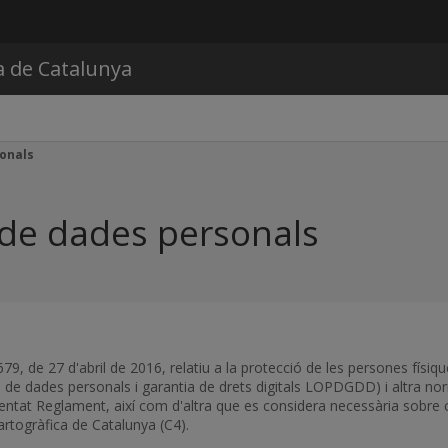
Vés al contingut
a de Catalunya
sonals
ó de dades personals
, de 27 d'abril de 2016, relatiu a la protecció de les persones físi
de dades personals i garantia de drets digitals LOPDGDD) i altra norma
esmentat Reglament, així com d'altra que es considera necessària sobre
rtogràfica de Catalunya (C4).