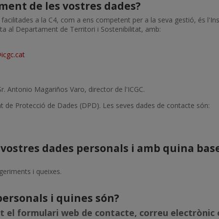
ament de les vostres dades?
acilitades a la C4, com a ens competent per a la seva gestió, és l'Ins
a al Departament de Territori i Sostenibilitat, amb:
icgc.cat
Sr. Antonio Magariños Varo, director de l'ICGC.
at de Protecció de Dades (DPD). Les seves dades de contacte són:
 vostres dades personals i amb quina base
geriments i queixes.
personals i quines són?
 el formulari web de contacte, correu electrònic o