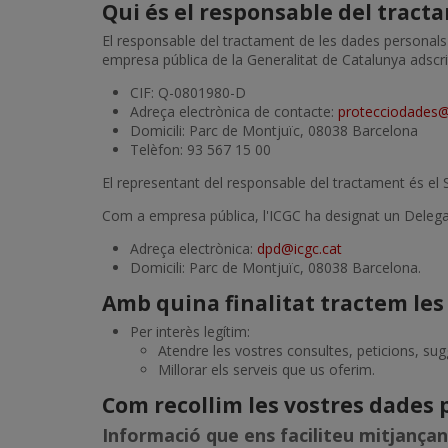
Qui és el responsable del tract
El responsable del tractament de les dades personals f
empresa pública de la Generalitat de Catalunya adscrit
CIF: Q-0801980-D
Adreça electrònica de contacte:
protecciodades@
Domicili: Parc de Montjuïc, 08038 Barcelona
Telèfon: 93 567 15 00
El representant del responsable del tractament és el 
Com a empresa pública, l'ICGC ha designat un Deleg
Adreça electrònica:
dpd@icgc.cat
Domicili: Parc de Montjuïc, 08038 Barcelona.
Amb quina finalitat tractem les
Per interès legítim:
Atendre les vostres consultes, peticions, sug
Millorar els serveis que us oferim.
Com recollim les vostres dades 
Informació que ens faciliteu mitjançant