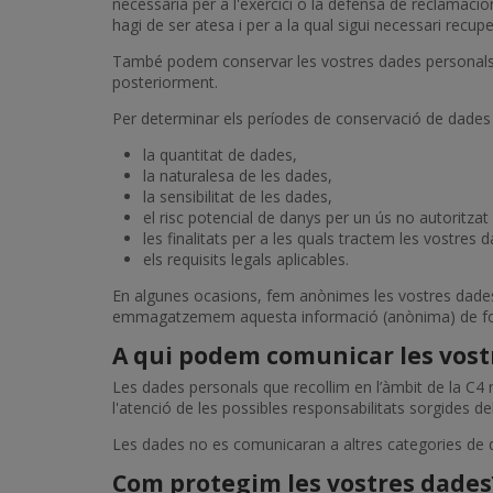
necessària per a l'exercici o la defensa de reclamacio
hagi de ser atesa i per a la qual sigui necessari recupe
També podem conservar les vostres dades personals du
posteriorment.
Per determinar els períodes de conservació de dades
la quantitat de dades,
la naturalesa de les dades,
la sensibilitat de les dades,
el risc potencial de danys per un ús no autoritzat
les finalitats per a les quals tractem les vostres
els requisits legals aplicables.
En algunes ocasions, fem anònimes les vostres dades p
emmagatzemem aquesta informació (anònima) de form
A qui podem comunicar les vost
Les dades personals que recollim en l’àmbit de la C4 n
l'atenció de les possibles responsabilitats sorgides de
Les dades no es comunicaran a altres categories de de
Com protegim les vostres dades