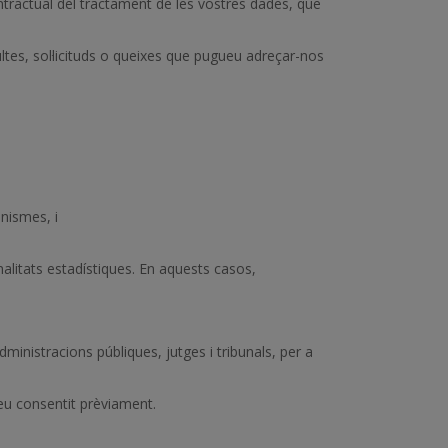
ontractual del tractament de les vostres dades, que
tes, sol·licituds o queixes que pugueu adreçar-nos
anismes, i
alitats estadístiques. En aquests casos,
ministracions públiques, jutges i tribunals, per a
eu consentit prèviament.