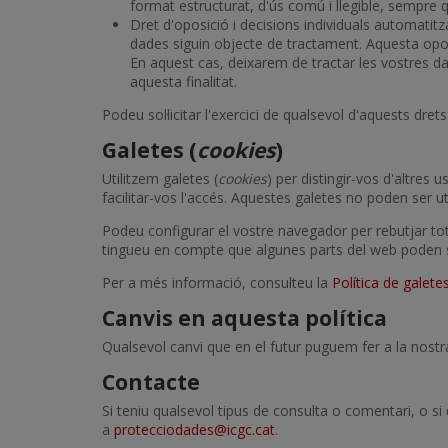
format estructurat, d'ús comú i llegible, sempre q
Dret d'oposició i decisions individuals automati
dades siguin objecte de tractament. Aquesta opos
En aquest cas, deixarem de tractar les vostres d
aquesta finalitat.
Podeu sol·licitar l'exercici de qualsevol d'aquests dre
Galetes (
cookies
)
Utilitzem galetes (
cookies
) per distingir-vos d'altres 
facilitar-vos l'accés. Aquestes galetes no poden ser u
Podeu configurar el vostre navegador per rebutjar tote
tingueu en compte que algunes parts del web poden s
Per a més informació, consulteu la
Política de galete
Canvis en aquesta política
Qualsevol canvi que en el futur puguem fer a la nostra
Contacte
Si teniu qualsevol tipus de consulta o comentari, o s
a
protecciodades@icgc.cat
.