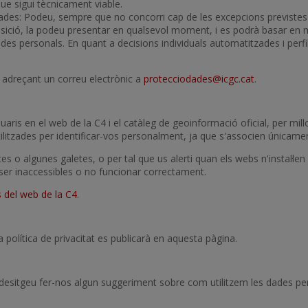
ue sigui tècnicament viable.
tzades: Podeu, sempre que no concorri cap de les excepcions previste
ició, la podeu presentar en qualsevol moment, i es podrà basar en mot
ades personals. En quant a decisions individuals automatitzades i per
ts adreçant un correu electrònic a
protecciodades@icgc.cat
.
usuaris en el web de la C4 i el catàleg de geoinformació oficial, per mill
tilitzades per identificar-vos personalment, ja que s'associen únicamen
s o algunes galetes, o per tal que us alerti quan els webs n'instal·len
er inaccessibles o no funcionar correctament.
s del web de la C4
.
 política de privacitat es publicarà en aquesta pàgina.
i desitgeu fer-nos algun suggeriment sobre com utilitzem les dades pe