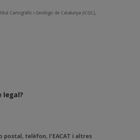
titut Cartogràfic i Geològic de Catalunya (ICGC),
 legal?
 postal, telèfon, l'EACAT i altres