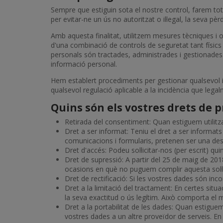
Sempre que estiguin sota el nostre control, farem tot
per evitar-ne un ús no autoritzat o il·legal, la seva pè
Amb aquesta finalitat, utilitzem mesures tècniques i 
d'una combinació de controls de seguretat tant físics 
personals són tractades, administrades i gestionade
informació personal.
Hem establert procediments per gestionar qualsevol i
qualsevol regulació aplicable a la incidència que lega
Quins són els vostres drets de p
Retirada del consentiment: Quan estiguem utilitza
Dret a ser informat: Teniu el dret a ser informats
comunicacions i formularis, pretenen ser una desc
Dret d'accés: Podeu sol·licitar-nos (per escrit) 
Dret de supressió: A partir del 25 de maig de 2018,
ocasions en què no puguem complir aquesta sol·lici
Dret de rectificació: Si les vostres dades són inc
Dret a la limitació del tractament: En certes sit
la seva exactitud o ús legítim. Això comporta el 
Dret a la portabilitat de les dades: Quan estiguem
vostres dades a un altre proveïdor de serveis. En