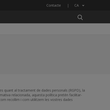
Contacte
CA
Llista les accions addicionals
ques quant al tractament de dades personals (RGPD), la
tiva relacionada, aquesta política pretén facilitar-
 com recollim i com utilitzem les vostres dades