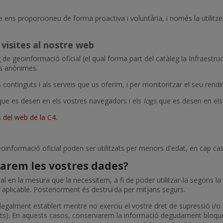
 ens proporcioneu de forma proactiva i voluntària, i només la utilitze
 visites al nostre web
g de geoinformació oficial (el qual forma part del catàleg la Infraestr
ls anònimes.
s continguts i als serveis que us oferim, i per monitoritzar el seu rend
que es desen en els vostres navegadors i els
logs
que es desen en els
s del web de la C4
.
geoinformació oficial poden ser utilitzats per menors d'edat, en cap c
arem les vostres dades?
a mesura que la necessitem, a fi de poder utilitzar-la segons la fina
i aplicable. Posteriorment és destruïda per mitjans segurs.
galment establert mentre no exerciu el vostre dret de supressió i/o l
rets). En aquests casos, conservarem la informació degudament bloque