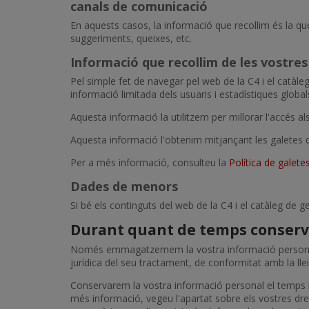
canals de comunicació
En aquests casos, la informació que recollim és la que
suggeriments, queixes, etc.
Informació que recollim de les vostres
Pel simple fet de navegar pel web de la C4 i el catàle
informació limitada dels usuaris i estadístiques globa
Aquesta informació la utilitzem per millorar l'accés al
Aquesta informació l'obtenim mitjançant les galetes 
Per a més informació, consulteu la
Política de galete
Dades de menors
Si bé els continguts del web de la C4 i el catàleg de 
Durant quant de temps conserv
Només emmagatzemem la vostra informació personal en l
jurídica del seu tractament, de conformitat amb la lle
Conservarem la vostra informació personal el temps le
més informació, vegeu l'apartat sobre els vostres d