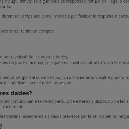
ns o pugui derivar-se algun tipus de responsabilitat judicial, legal o c
rar-la.
rant un temps addicional raonable per facilitar la resposta a consul
 personals, tenim en compte:
 o per revelació de les vostres dades,
 dades i si podem aconseguir aquestes finalitats mitjançant altres mec
ersonals (per tal que no es puguin associar amb vosaltres) per a fin
a indefinida, sense notificar-vos-ho.
res dades?
o es comuniquen a terceres parts, si bé estaran a disposició de les ad
l tractament.
stinataris, excepte en els casos previstos per la llei o quan ho hagu
?