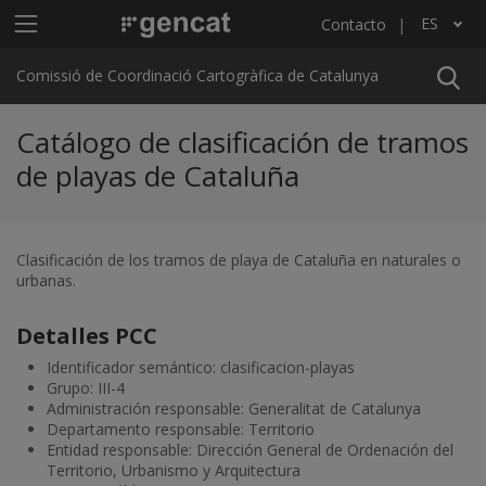
Pasar al contenido principal
Menú principal C4
ES
Contacto
Lista adicional de acciones
Comissió de Coordinació Cartogràfica de Catalunya
Catálogo de clasificación de tramos
de playas de Cataluña
Clasificación de los tramos de playa de Cataluña en naturales o
urbanas.
Detalles PCC
Identificador semántico: clasificacion-playas
Grupo: III-4
Administración responsable: Generalitat de Catalunya
Departamento responsable: Territorio
Entidad responsable: Dirección General de Ordenación del
Territorio, Urbanismo y Arquitectura