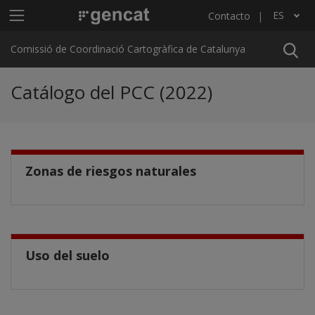
Pasar al contenido principal
Menú principal C4
ES
Contacto
Lista adicional de acciones
Comissió de Coordinació Cartogràfica de Catalunya
Catálogo del PCC (2022)
Zonas de riesgos naturales
Uso del suelo