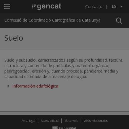
Pasar al contenido principal
Menú principal C4
ES
Contacto
Lista adicional de acciones
Comissió de Coordinació Cartogràfica de Catalunya
Suelo
Suelo y subsuelo, caracterizados según su profundidad, textura,
estructura y contenido de partículas y material orgánico,
pedregosidad, erosión y, cuando proceda, pendiente media y
capacidad estimada de almacenaje de agua.
Información edafológica
Aviso legal
Accessibilidad
Mapa web
Webs relacionados