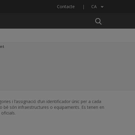
Contacte
CA
Llista les accions addicionals
nt
ories i l’assignació d’un identificador únic per a cada
o bé són infraestructures o equipaments. Es tenen en
oficials.