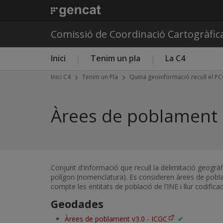
Comissió de Coordinació Cartogràfic
Menú principal C4
Inici
Tenim un pla
La C4
Inici C4
Tenim un Pla
Quina geoinformació recull el P
Àrees de poblament
Conjunt d'informació que recull la delimitació geogràfi
polígon (nomenclatura). Es consideren àrees de pobl
compte les entitats de població de l’INE i llur codific
Geodades
Àrees de poblament v3.0 - ICGC
✔