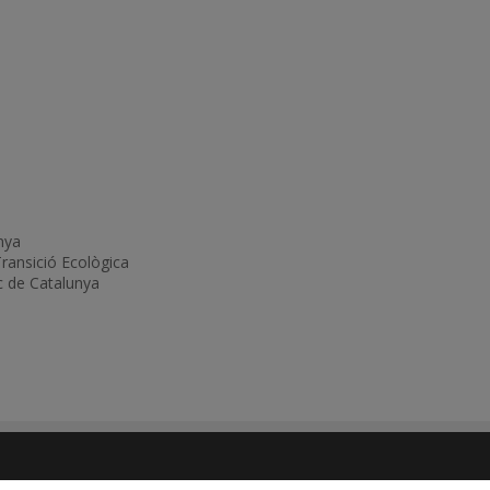
nya
Transició Ecològica
ic de Catalunya