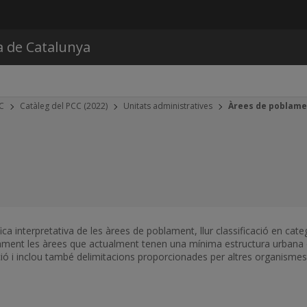
Vés al contingut
a de Catalunya
CC
Catàleg del PCC (2022)
Unitats administratives
Àrees de poblame
ca interpretativa de les àrees de poblament, llur classificació en categ
ament les àrees que actualment tenen una mínima estructura urbana 
ació i inclou també delimitacions proporcionades per altres organismes 