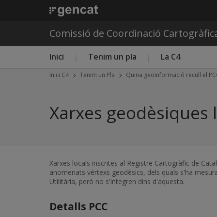
Comissió de Coordinació Cartogràfic
Menú principal C4
Inici
Tenim un pla
La C4
Inici C4
Tenim un Pla
Quina geoinformació recull el P
Xarxes geodèsiques l
Xarxes locals inscrites al Registre Cartogràfic de Cat
anomenats vèrtexs geodèsics, dels quals s'ha mesurat
Utilitària, però no s'integren dins d'aquesta.
Detalls PCC