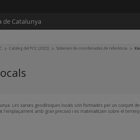
Vés al contingut
a de Catalunya
CC
Catàleg del PCC (2022)
Sistemes de coordenades de referència
Xa
ocals
alunya. Les xarxes geodèsiques locals són formades per un conjunt de p
 l'emplaçament amb gran precisió i es materialitzen sobre el terreny