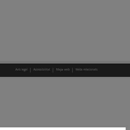
Avís legal
Accessibilitat
Mapa web
Webs relacionats