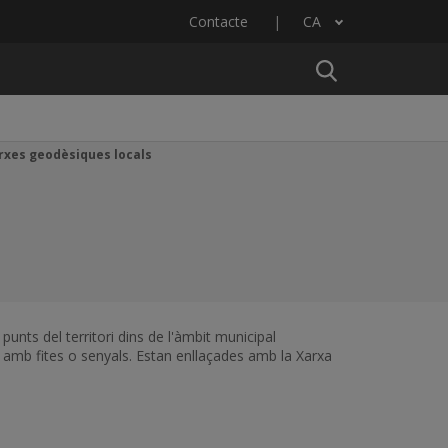
Contacte
CA
Llista les accions addicionals
rxes geodèsiques locals
unts del territori dins de l'àmbit municipal
 amb fites o senyals. Estan enllaçades amb la Xarxa