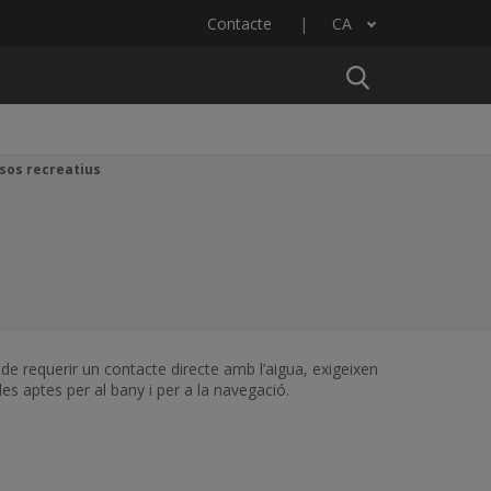
Contacte
CA
Llista les accions addicionals
sos recreatius
de requerir un contacte directe amb l’aigua, exigeixen
es aptes per al bany i per a la navegació.