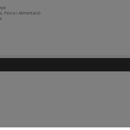
nya
, Pesca i Alimentació
a