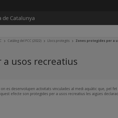
Vés al contingut
a de Catalunya
CC
Catàleg del PCC (2022)
Llocs protegits
Zones protegides per a u
 a usos recreatius
on es desenvolupen activitats vinculades al medi aquàtic que, pel fet 
aquest efecte son protegides per a usos recreatius les aigües declarad