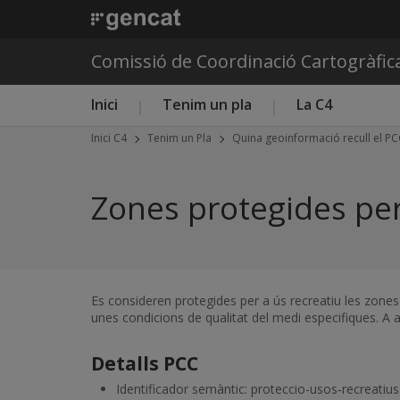
Comissió de Coordinació Cartogràfic
Menú principal C4
Inici
Tenim un pla
La C4
Inici C4
Tenim un Pla
Quina geoinformació recull el P
Zones protegides per
Es consideren protegides per a ús recreatiu les zones 
unes condicions de qualitat del medi especifiques. A 
Detalls PCC
Identificador semàntic: proteccio-usos‑recreatius