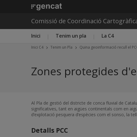
Comissió de Coordinació Cartogràfic
Menú principal C4
Inici
Tenim un pla
La C4
Inici C4
Tenim un Pla
Quina geoinformació recull el P
Zones protegides d'e
Al Pla de gestió del districte de conca fluvial de Ca
significatives, tant en aigües continentals com en a
d’explotació pesquera d’espècies com el sonso, la tell
Detalls PCC