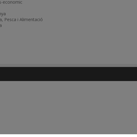
res-economic
nya
, Pesca i Alimentació
a