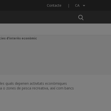
Contacte
CA
Llista les accions addicionals
cies d'interès econòmic
e les quals depenen activitats econòmiques
la o zones de pesca recreativa, així com bancs