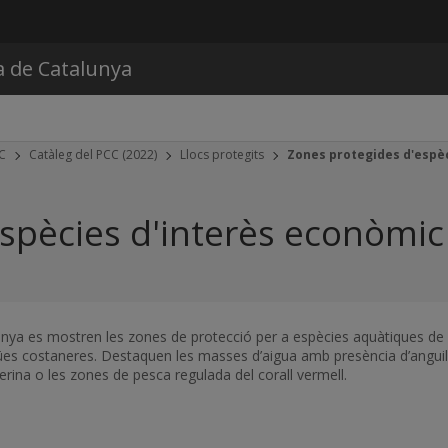
Vés al contingut
a de Catalunya
CC
Catàleg del PCC (2022)
Llocs protegits
Zones protegides d'espè
spècies d'interès econòmic
talunya es mostren les zones de protecció per a espècies aquàtiques d
igües costaneres. Destaquen les masses d’aigua amb presència d’angui
erina o les zones de pesca regulada del corall vermell.