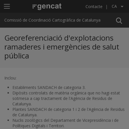
Vés al contingut
Menú principal C4
CA
Contacte
Llista les accions addicionals
Comissió de Coordinació Cartogràfica de Catalunya
Georeferenciació d'explotacions
ramaderes i emergències de salut
pública
Inclou:
Establiments SANDACH de categoria 3.
Dipòsits controlats de matèria orgànica que no hagi estat
sotmesa a cap tractament de l'Agència de Residus de
Catalunya.
Plantes SANDACH de categoria 1 i 2 de l'Agència de Residus
de Catalunya.
Nuclis zoològics del Departament de Vicepresidència i de
Polítiques Digitals i Territori.