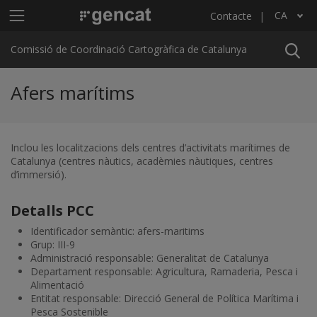
Vés al contingut
Menú principal C4
CA
Contacte
Llista les accions addicionals
Comissió de Coordinació Cartogràfica de Catalunya
Afers marítims
Inclou les localitzacions dels centres d’activitats marítimes de
Catalunya (centres nàutics, acadèmies nàutiques, centres
d’immersió).
Detalls PCC
Identificador semàntic: afers-maritims
Grup: III-9
Administració responsable: Generalitat de Catalunya
Departament responsable: Agricultura, Ramaderia, Pesca i
Alimentació
Entitat responsable: Direcció General de Política Marítima i
Pesca Sostenible