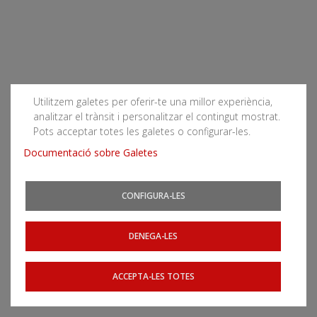
Utilitzem galetes per oferir-te una millor experiència,
analitzar el trànsit i personalitzar el contingut mostrat.
Pots acceptar totes les galetes o configurar-les.
Documentació sobre Galetes
CONFIGURA-LES
DENEGA-LES
ACCEPTA-LES TOTES