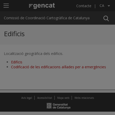
Vés al contingut
Menú principal C4
CA
Contacte
Llista les accions addicionals
Comissió de Coordinació Cartogràfica de Catalunya
Edificis
Localització geogràfica dels edificis.
Edificis
Codificació de les edificacions aïllades per a emergències
Avís legal
Accessibilitat
Mapa web
Webs relacionats