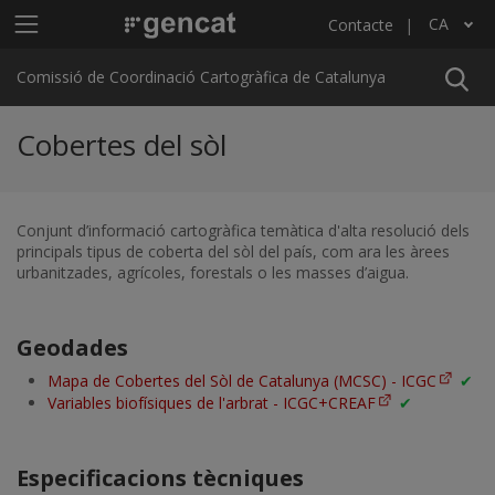
Vés al contingut
Menú principal C4
CA
Contacte
Llista les accions addicionals
Comissió de Coordinació Cartogràfica de Catalunya
Cobertes del sòl
Conjunt d’informació cartogràfica temàtica d'alta resolució dels
principals tipus de coberta del sòl del país, com ara les àrees
urbanitzades, agrícoles, forestals o les masses d’aigua.
Geodades
Mapa de Cobertes del Sòl de Catalunya (MCSC) - ICGC
✔
Variables biofísiques de l'arbrat - ICGC+CREAF
✔
Especificacions tècniques