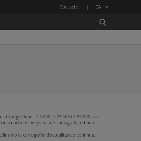
Contacte
CA
Llista les accions addicionals
es topogràfiques 1:5.000, 1:25.000 i 1:50.000, així
a inscripció de projectes de cartografia urbana
ir amb la cartografia d’actualització contínua.