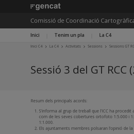
Comissió de Coordinació Cartogràfic
Menú principal C4
Inici
Tenim un pla
La C4
Inici C4
La C4
Activitats
Sessions
Sessions GT R
Sessió 3 del GT RCC 
Resum dels principals acords:
S’informa al grup de treball que l’ICC ha procedit 
com de les seves cobertures ortofoto 1:5.000 i 1:
1:1.000.
Els ajuntaments membres polsaran l’opinió de la 