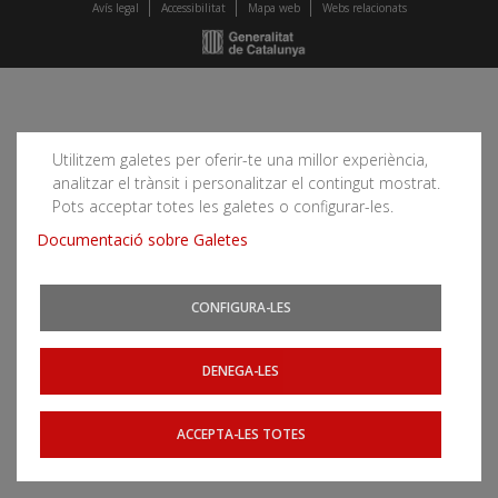
Avís legal
Accessibilitat
Mapa web
Webs relacionats
Utilitzem galetes per oferir-te una millor experiència,
analitzar el trànsit i personalitzar el contingut mostrat.
Pots acceptar totes les galetes o configurar-les.
Documentació sobre Galetes
CONFIGURA-LES
DENEGA-LES
ACCEPTA-LES TOTES