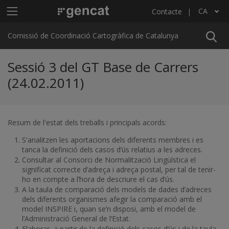
Vés al contingut
Menú principal C4
CA
Contacte
Llista les accions addicionals
Comissió de Coordinació Cartogràfica de Catalunya
Sessió 3 del GT Base de Carrers
(24.02.2011)
Resum de l'estat dels treballs i principals acords:
S'analitzen les aportacions dels diferents membres i es
tanca la definició dels casos d’ús relatius a les adreces.
Consultar al Consorci de Normalització Lingüística el
significat correcte d’adreça i adreça postal, per tal de tenir-
ho en compte a l’hora de descriure el cas d’ús.
A la taula de comparació dels models de dades d’adreces
dels diferents organismes afegir la comparació amb el
model INSPIRE i, quan se’n disposi, amb el model de
l’Administració General de l’Estat.
Elaborar, a partir de la definició dels casos d’ús i de la taula