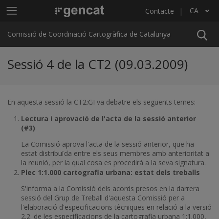
Vés al contingut
Menú principal C4
CA
Contacte
Llista les accions addicionals
Comissió de Coordinació Cartogràfica de Catalunya
Sessió 4 de la CT2 (09.03.2009)
En aquesta sessió la CT2:GI va debatre els següents temes:
Lectura i aprovació de l'acta de la sessió anterior
(#3)
La Comissió aprova l'acta de la sessió anterior, que ha
estat distribuïda entre els seus membres amb anterioritat a
la reunió, per la qual cosa es procedirà a la seva signatura.
Plec 1:1.000 cartografia urbana: estat dels treballs
S'informa a la Comissió dels acords presos en la darrera
sessió del Grup de Treball d'aquesta Comissió per a
l'elaboració d'especificacions tècniques en relació a la versió
2.2. de les especificacions de la cartografia urbana 1:1.000,