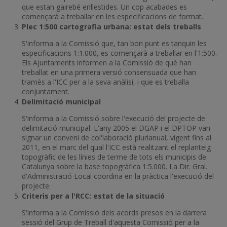
que estan gairebé enllestides. Un cop acabades es
començarà a treballar en les especificacions de format.
Plec 1:500 cartografia urbana: estat dels treballs
S'informa a la Comissió que, tan bon punt es tanquin les
especificacions 1:1.000, es començarà a treballar en l'1:500.
Els Ajuntaments informen a la Comissió de què han
treballat en una primera versió consensuada que han
tramès a l'ICC per a la seva anàlisi, i que es treballa
conjuntament.
Delimitació municipal
S'informa a la Comissió sobre l'execució del projecte de
delimitació municipal. L'any 2005 el DGAP i el DPTOP van
signar un conveni de col'laboració plurianual, vigent fins al
2011, en el marc del qual l'ICC està realitzant el replanteig
topogràfic de les línies de terme de tots els municipis de
Catalunya sobre la base topogràfica 1:5.000. La Dir. Gral.
d'Administració Local coordina en la pràctica l'execució del
projecte.
Criteris per a l'RCC: estat de la situació
S'informa a la Comissió dels acords presos en la darrera
sessió del Grup de Treball d'aquesta Comissió per a la