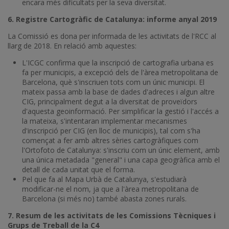
encara més dificultats per la seva diversitat.
6. Registre Cartogràfic de Catalunya: informe anyal 2019
La Comissió es dona per informada de les activitats de l'RCC al
llarg de 2018. En relació amb aquestes:
L'ICGC confirma que la inscripció de cartografia urbana es
fa per municipis, a excepció dels de l'àrea metropolitana de
Barcelona, què s'inscriuen tots com un únic municipi. El
mateix passa amb la base de dades d'adreces i algun altre
CIG, principalment degut a la diversitat de proveïdors
d'aquesta geoinformació. Per simplificar la gestió i l'accés a
la mateixa, s'intentaran implementar mecanismes
d'inscripció per CIG (en lloc de municipis), tal com s'ha
començat a fer amb altres sèries cartogràfiques com
l'Ortofoto de Catalunya: s'inscriu com un únic element, amb
una única metadada "general" i una capa geogràfica amb el
detall de cada unitat que el forma.
Pel que fa al Mapa Urbà de Catalunya, s'estudiarà
modificar-ne el nom, ja que a l'àrea metropolitana de
Barcelona (si més no) també abasta zones rurals.
7. Resum de les activitats de les Comissions Tècniques i
Grups de Treball de la C4