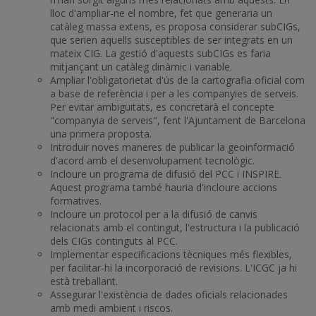
lloc d'ampliar-ne el nombre, fet que generaria un
catàleg massa extens, es proposa considerar subCIGs,
que serien aquells susceptibles de ser integrats en un
mateix CIG. La gestió d'aquests subCIGs es faria
mitjançant un catàleg dinàmic i variable.
Ampliar l'obligatorietat d'ús de la cartografia oficial com
a base de referència i per a les companyies de serveis.
Per evitar ambigüitats, es concretarà el concepte
"companyia de serveis", fent l'Ajuntament de Barcelona
una primera proposta.
Introduir noves maneres de publicar la geoinformació
d'acord amb el desenvolupament tecnològic.
Incloure un programa de difusió del PCC i INSPIRE.
Aquest programa també hauria d'incloure accions
formatives.
Incloure un protocol per a la difusió de canvis
relacionats amb el contingut, l'estructura i la publicació
dels CIGs continguts al PCC.
Implementar especificacions tècniques més flexibles,
per facilitar-hi la incorporació de revisions. L'ICGC ja hi
està treballant.
Assegurar l'existència de dades oficials relacionades
amb medi ambient i riscos.