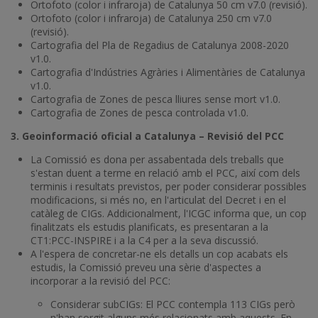
Ortofoto (color i infraroja) de Catalunya 50 cm v7.0 (revisió).
Ortofoto (color i infraroja) de Catalunya 250 cm v7.0
(revisió).
Cartografia del Pla de Regadius de Catalunya 2008-2020
v1.0.
Cartografia d'Indústries Agràries i Alimentàries de Catalunya
v1.0.
Cartografia de Zones de pesca lliures sense mort v1.0.
Cartografia de Zones de pesca controlada v1.0.
3. Geoinformació oficial a Catalunya – Revisió del PCC
La Comissió es dona per assabentada dels treballs que
s'estan duent a terme en relació amb el PCC, així com dels
terminis i resultats previstos, per poder considerar possibles
modificacions, si més no, en l'articulat del Decret i en el
catàleg de CIGs. Addicionalment, l'ICGC informa que, un cop
finalitzats els estudis planificats, es presentaran a la
CT1:PCC-INSPIRE i a la C4 per a la seva discussió.
A l'espera de concretar-ne els detalls un cop acabats els
estudis, la Comissió preveu una sèrie d'aspectes a
incorporar a la revisió del PCC:
Considerar subCIGs: El PCC contempla 113 CIGs però
n'han sorgit alguns més relacionats amb aquests. En