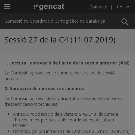
Vés al contingut
Menú principal C4
CA
Contacte
Llista les accions addicionals
Comissió de Coordinació Cartogràfica de Catalunya
Sessió 27 de la C4 (11.07.2019)
1. Lectura i aprovació de l'acta de la sessió anterior (#26)
La Comissió aprova sense comentaris l'acta de la sessió
anterior.
2. Aprovació de normes i estàndards
La Comissió aprova i dona oficialitat a les següents versions
d'especificacions tècniques:
Annex A "Codificació dels vèrtexs SPGIC" al document
"Procediment per a establir coordenades oficials en
l'SPGIC".
Ortofoto (color i infraroja) de Catalunya 25 cm v4.0 (revisió).