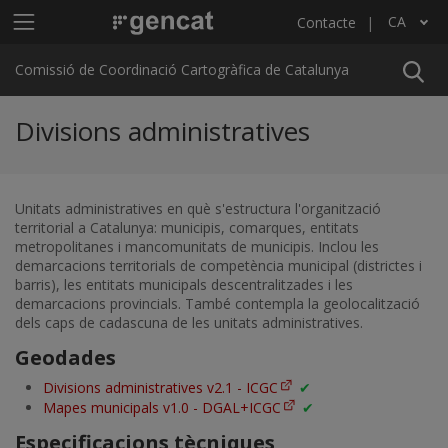
Vés al contingut
Menú principal C4
CA
Contacte
Llista les accions addicionals
Comissió de Coordinació Cartogràfica de Catalunya
Divisions administratives
Unitats administratives en què s'estructura l'organització
territorial a Catalunya: municipis, comarques, entitats
metropolitanes i mancomunitats de municipis. Inclou les
demarcacions territorials de competència municipal (districtes i
barris), les entitats municipals descentralitzades i les
demarcacions provincials. També contempla la geolocalització
dels caps de cadascuna de les unitats administratives.
Geodades
Divisions administratives v2.1 - ICGC
✔
Mapes municipals v1.0 - DGAL+ICGC
✔
Especificacions tècniques