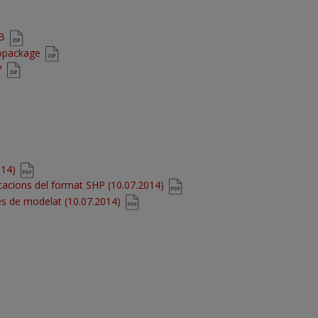
DB
eopackage
P
014)
cacions del format SHP (10.07.2014)
es de modelat (10.07.2014)