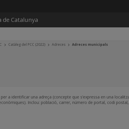
Vés al contingut
a de Catalunya
CC
Catàleg del PCC (2022)
Adreces
Adreces municipals
er a identificar una adreça (concepte que s’expressa en una localitzac
conòmiques). Inclou: població, carrer, número de portal, codi postal, c