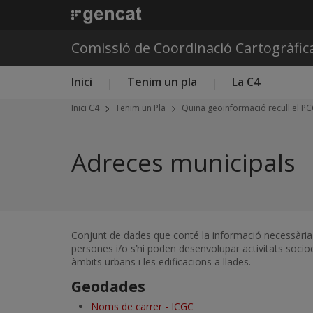
Comissió de Coordinació Cartogràfic
Menú principal C4
Inici
Tenim un pla
La C4
Inici C4
Tenim un Pla
Quina geoinformació recull el P
Adreces municipals
Conjunt de dades que conté la informació necessària p
persones i/o s’hi poden desenvolupar activitats socioe
àmbits urbans i les edificacions aïllades.
Geodades
Noms de carrer - ICGC