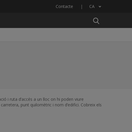
Contacte
CA
Llista les accions addicionals
ió i ruta d’accés a un lloc on hi poden viure
arretera, punt quilomètric i nom d’edifici. Cobreix els