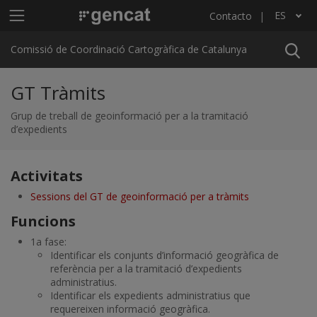
Pasar al contenido principal
Menú principal C4
ES
Contacto
Lista adicional de acciones
Comissió de Coordinació Cartogràfica de Catalunya
GT Tràmits
Grup de treball de geoinformació per a la tramitació
d’expedients
Activitats
Sessions del GT de geoinformació per a tràmits
Funcions
1a fase:
Identificar els conjunts d’informació geogràfica de
referència per a la tramitació d’expedients
administratius.
Identificar els expedients administratius que
requereixen informació geogràfica.