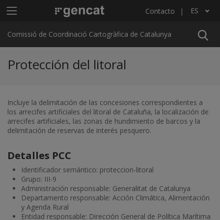
Pasar al contenido principal
Menú principal C4
ES
Contacto
Lista adicional de acciones
Comissió de Coordinació Cartogràfica de Catalunya
Protección del litoral
Incluye la delimitación de las concesiones correspondientes a
los arrecifes artificiales del litoral de Cataluña, la localización de
arrecifes artificiales, las zonas de hundimiento de barcos y la
delimitación de reservas de interés pesquero.
Detalles PCC
Identificador semántico: proteccion-litoral
Grupo: III-9
Administración responsable: Generalitat de Catalunya
Departamento responsable: Acción Climática, Alimentación
y Agenda Rural
Entidad responsable: Dirección General de Política Marítima