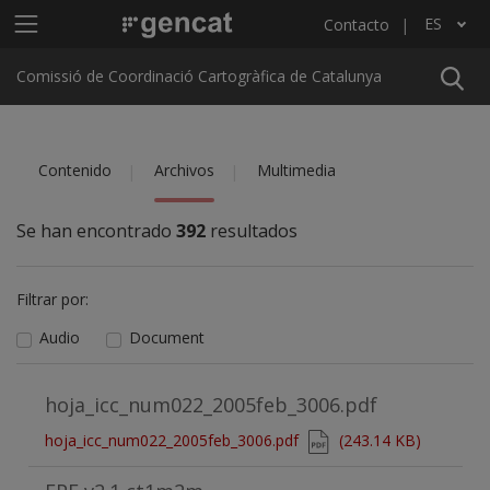
Pasar al contenido principal
Menú principal C4
ES
Contacto
Lista adicional de acciones
Comissió de Coordinació Cartogràfica de Catalunya
Contenido
Archivos
Multimedia
Se han encontrado
392
resultados
Filtrar por:
Audio
Document
hoja_icc_num022_2005feb_3006.pdf
Document
hoja_icc_num022_2005feb_3006.pdf
(243.14 KB)